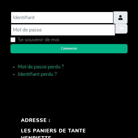
Identifiant
Mot de passe
Afficher 
Se souvenir de moi
Connexion
Mot de passe perdu ?
Identifiant perdu ?
ADRESSE :
LES PANIERS DE TANTE