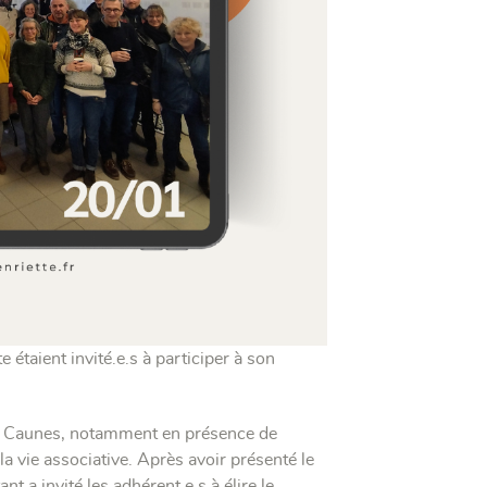
étaient invité.e.s à participer à son
 à Caunes, notamment en présence de
a vie associative. Après avoir présenté le
t a invité les adhérent.e.s à élire le