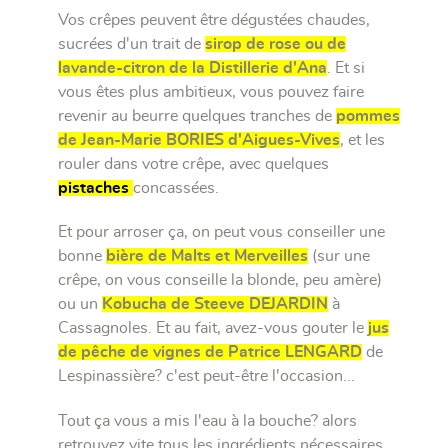
Vos crêpes peuvent être dégustées chaudes,
sucrées d'un trait de
sirop de rose ou de
lavande-citron de la Distillerie d'Ana
. Et si
vous êtes plus ambitieux, vous pouvez faire
revenir au beurre quelques tranches de
pommes
de Jean-Marie BORIES d'Aigues-Vives
, et les
rouler dans votre crêpe, avec quelques
pistaches
concassées.
Et pour arroser ça, on peut vous conseiller une
bonne
bière de Malts et Merveilles
(sur une
crêpe, on vous conseille la blonde, peu amère)
ou un
Kobucha de Steeve DEJARDIN
à
Cassagnoles. Et au fait, avez-vous gouter le
jus
de pêche de vignes de Patrice LENGARD
de
Lespinassière? c'est peut-être l'occasion...
Tout ça vous a mis l'eau à la bouche? alors
retrouvez vite tous les ingrédients nécessaires